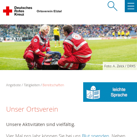
Ortsverein Elztal
Foto: A. Zelck / DRKS
Angebote
Tätigkeiten
Bereitschaften
Unser Ortsverein
Unsere Aktivitäten sind vielfältig.
Vier Mal pro Jahr können Sie bei uns
Blut spenden
. Neben