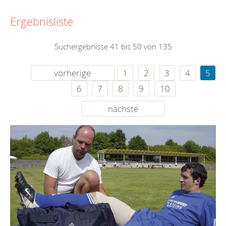
Ergebnisliste
Suchergebnisse 41 bis 50 von 135
vorherige
1
2
3
4
5
6
7
8
9
10
nächste