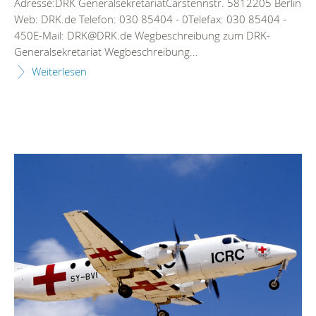
Adresse:DRK GeneralsekretariatCarstennstr. 5812205 Berlin
Web: DRK.de Telefon: 030 85404 - 0Telefax: 030 85404 -
450E-Mail: DRK@DRK.de Wegbeschreibung zum DRK-
Generalsekretariat Wegbeschreibung...
Weiterlesen