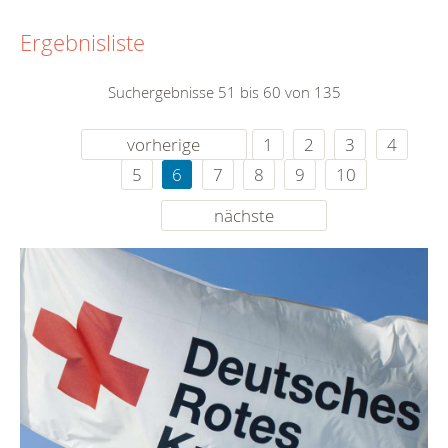
Ergebnisliste
Suchergebnisse 51 bis 60 von 135
vorherige
1
2
3
4
5
6
7
8
9
10
nächste