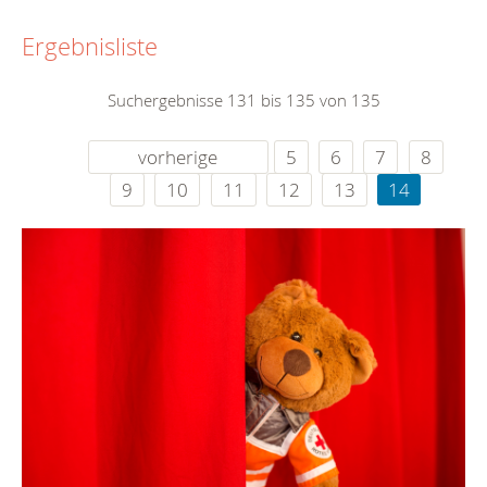
Ergebnisliste
Suchergebnisse 131 bis 135 von 135
vorherige
5
6
7
8
9
10
11
12
13
14