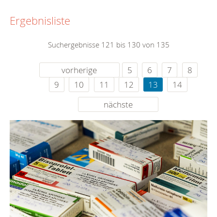
Ergebnisliste
Suchergebnisse 121 bis 130 von 135
vorherige
5
6
7
8
9
10
11
12
13
14
nächste