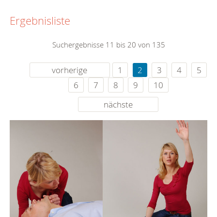
Ergebnisliste
Suchergebnisse 11 bis 20 von 135
vorherige
1
2
3
4
5
6
7
8
9
10
nächste