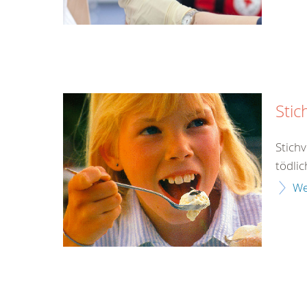
Stic
Stich
tödlic
We