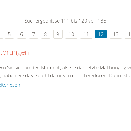
0
365
0
r Sie
Suchergebnisse 111 bis 120 von 135
rei
ie Uhr
5
6
7
8
9
10
11
12
13
1
störungen
ern Sie sich an den Moment, als Sie das letzte Mal hungrig
, haben Sie das Gefühl dafür vermutlich verloren. Dann ist 
iterlesen