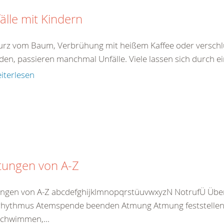
älle mit Kindern
turz vom Baum, Verbrühung mit heißem Kaffee oder verschlu
den, passieren manchmal Unfälle. Viele lassen sich durch ei
iterlesen
tungen von A-Z
ungen von A-Z abcdefghijklmnopqrstüuvwxyzN NotrufÜ Übe
hythmus Atemspende beenden Atmung Atmung feststellen 
chwimmen,...