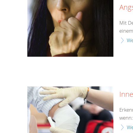
Ang
Mit D
einem
We
Inn
Erken
wenn:
We