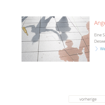
Ang
Eine S
Desweg
We
vorherige