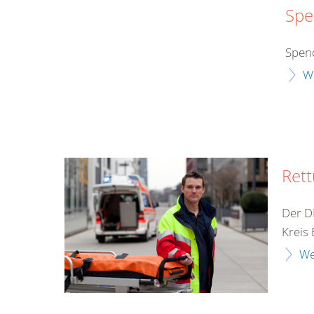
Spe
Spend
W
Rett
Der D
Kreis
We