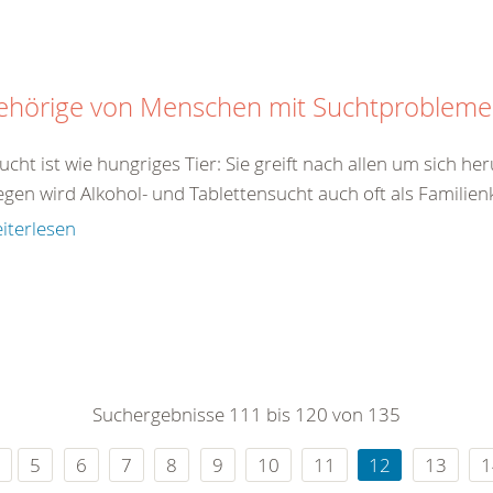
ehörige von Menschen mit Suchtproblem
ucht ist wie hungriges Tier: Sie greift nach allen um sich h
en wird Alkohol- und Tablettensucht auch oft als Familienk
iterlesen
Suchergebnisse 111 bis 120 von 135
5
6
7
8
9
10
11
12
13
1