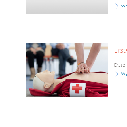
We
Erst
Erste-
We