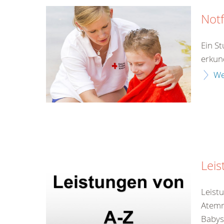
Notf
Ein S
erkun
We
Leis
Leist
Atemr
Babys