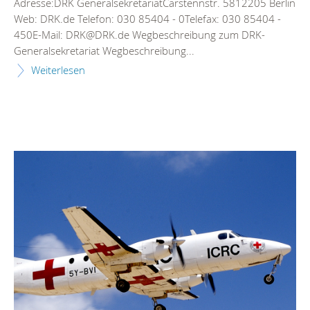
Adresse:DRK GeneralsekretariatCarstennstr. 5812205 Berlin
Web: DRK.de Telefon: 030 85404 - 0Telefax: 030 85404 -
450E-Mail: DRK@DRK.de Wegbeschreibung zum DRK-
Generalsekretariat Wegbeschreibung...
Weiterlesen