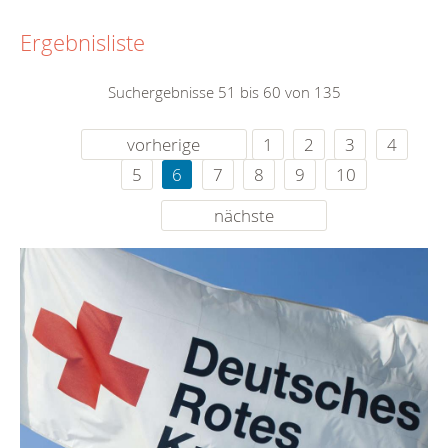
Ergebnisliste
Suchergebnisse 51 bis 60 von 135
vorherige
1
2
3
4
5
6
7
8
9
10
nächste