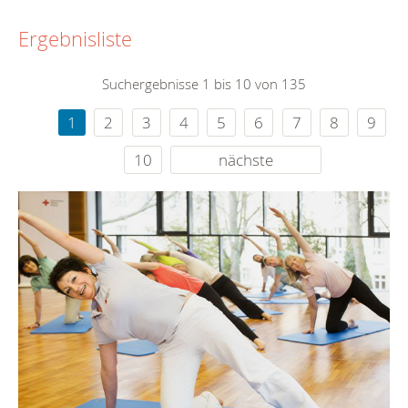
Ergebnisliste
Suchergebnisse 1 bis 10 von 135
1
2
3
4
5
6
7
8
9
10
nächste