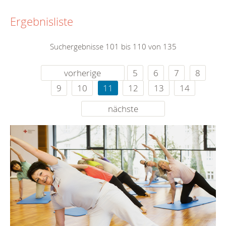
Ergebnisliste
Suchergebnisse 101 bis 110 von 135
vorherige
5
6
7
8
9
10
11
12
13
14
nächste