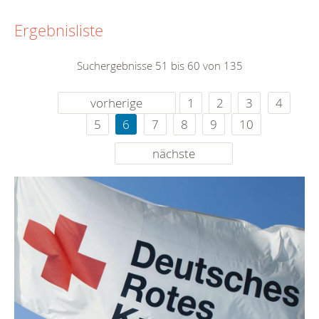
Ergebnisliste
Suchergebnisse 51 bis 60 von 135
vorherige
1
2
3
4
5
6
7
8
9
10
nächste