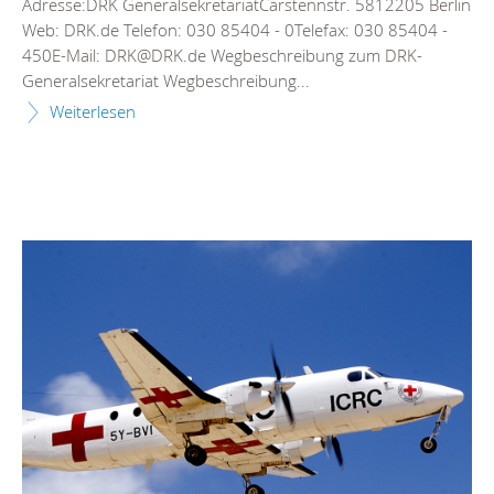
Adresse:DRK GeneralsekretariatCarstennstr. 5812205 Berlin
Web: DRK.de Telefon: 030 85404 - 0Telefax: 030 85404 -
450E-Mail: DRK@DRK.de Wegbeschreibung zum DRK-
Generalsekretariat Wegbeschreibung...
Weiterlesen